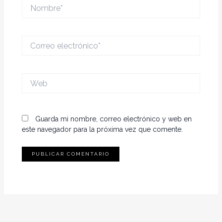
Nombre*
Correo
electrónico*
Web
Guarda mi nombre, correo electrónico y web en
este navegador para la próxima vez que comente.