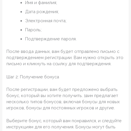
Имя и фамилия;
Дата рождения;
Электронная почта;
Пароль;
Подтверждение пароля.
После ввода данных, вам будет отправлено письмо с
подтверждением регистрации. Вам нужно открыть это
письмо и кликнуть на ссылку для подтверждения.
Шаг 2: Получение бонуса
После регистрации, вам будет предложено выбрать
бонус, который вы хотите получить. 1вин предлагает
несколько типов бонусов, включая бонусы для новых
игроков, бонусы для постоянных игроков и другие.
Выберите бонус, который вам понравился, и следуйте
инструкциям для его получения. Бонусы могут быть