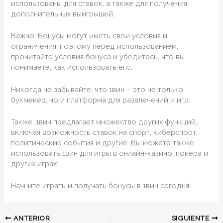
использованы для ставок, а также для получения
дополнительных выигрышей.
Важно! Бонусы могут иметь свои условия и
ограничения, поэтому перед использованием,
прочитайте условия бонуса и убедитесь, что вы
понимаете, как использовать его.
Никогда не забывайте, что 1вин – это не только
букмекер, но и платформа для развлечений и игр.
Также, 1вин предлагает множество других функций,
включая возможность ставок на спорт, киберспорт,
политические события и другие. Вы можете также
использовать 1вин для игры в онлайн-казино, покера и
других играх.
Начните играть и получать бонусы в 1вин сегодня!
ANTERIOR
SIGUIENTE