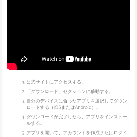
公式サイトにアクセスする。
「ダウンロード」セクションに移動する。
自分のデバイスに合ったアプリを選択してダウン
ロードする（iOSまたはAndroid）。
ダウンロードが完了したら、アプリをインストー
ルする。
アプリを開いて、アカウントを作成またはログイ