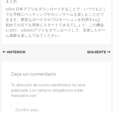
まとめ
1xBet 日本アプリをダウンロードすることで、いつでもどこ
でも手軽にベッティングやカジノゲームを楽しむことがで
きます。豊富なボーナスやプロモーションを利用すれば、
初めての方でも簡単にスタートできるでしょう。この機会
にぜひ、1xBetのアプリをダウンロードして、充実したゲー
ム体験を楽しんでみてください。
ANTERIOR
SIGUIENTE
Deja un comentario
Tu dirección de correo electrónico no será
publicada.
Los campos obligatorios están
marcados con
*
Escribe
aquí...