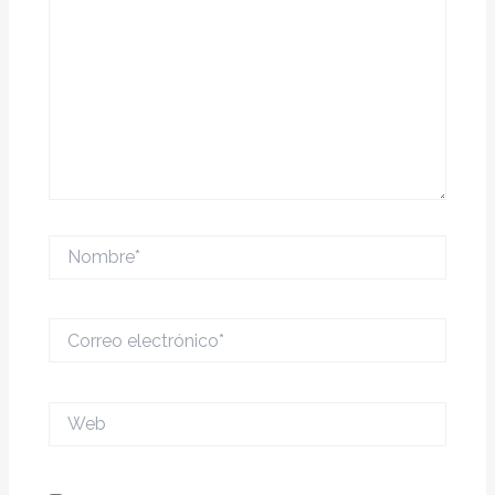
Nombre*
Correo
electrónico*
Web