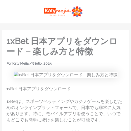
Ir
MAI
al
ME
contenido
1xBet 日本アプリをダウンロ
ード – 楽しみ方と特徴
Por
Katy Mejia
/
8 julio, 2025
1xBet 日本アプリをダウンロード
1xBetは、スポーツベッティングやカジノゲームを楽しむた
めのオンラインプラットフォームで、日本でも非常に人気
があります。特に、モバイルアプリを使うことで、いつで
もどこでも簡単に賭けを楽しむことが可能です。