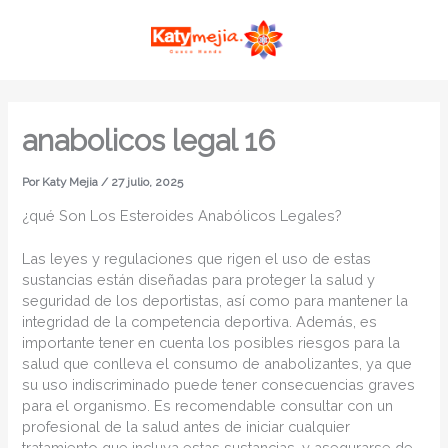
Ir
MAI
al
ME
contenido
anabolicos legal 16
Por
Katy Mejia
/
27 julio, 2025
¿qué Son Los Esteroides Anabólicos Legales?
Las leyes y regulaciones que rigen el uso de estas
sustancias están diseñadas para proteger la salud y
seguridad de los deportistas, así como para mantener la
integridad de la competencia deportiva. Además, es
importante tener en cuenta los posibles riesgos para la
salud que conlleva el consumo de anabolizantes, ya que
su uso indiscriminado puede tener consecuencias graves
para el organismo. Es recomendable consultar con un
profesional de la salud antes de iniciar cualquier
tratamiento que incluya estas sustancias, y asegurarse de