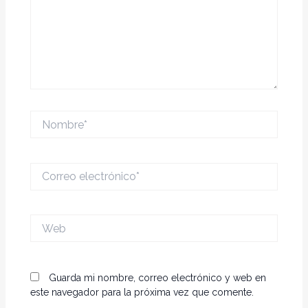
Nombre*
Correo
electrónico*
Web
Guarda mi nombre, correo electrónico y web en
este navegador para la próxima vez que comente.