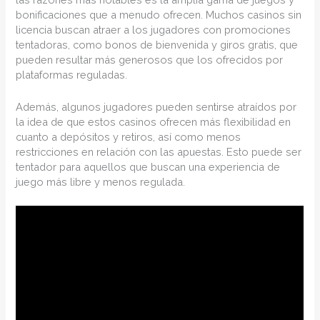
bonificaciones que a menudo ofrecen. Muchos casinos sin
licencia buscan atraer a los jugadores con promociones
tentadoras, como bonos de bienvenida y giros gratis, que
pueden resultar más generosos que los ofrecidos por
plataformas reguladas.
Además, algunos jugadores pueden sentirse atraídos por
la idea de que estos casinos ofrecen más flexibilidad en
cuanto a depósitos y retiros, así como menos
restricciones en relación con las apuestas. Esto puede ser
tentador para aquellos que buscan una experiencia de
juego más libre y menos regulada.