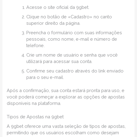
Acesse o site oficial da 9gbet.
Clique no botão de «Cadastro» no canto
superior direito da página.
Preencha o formulário com suas informações
pessoais, como nome, e-mail e número de
telefone.
Crie um nome de usuário e senha que você
utilizará para acessar sua conta.
Confirme seu cadastro através do link enviado
para o seu e-mail.
Após a confirmação, sua conta estará pronta para uso, e
você poderá começar a explorar as opções de apostas
disponíveis na plataforma.
Tipos de Apostas na 9gbet
A 9gbet oferece uma vasta seleção de tipos de apostas,
permitindo que os usuários escolham como desejam