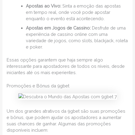
Apostas ao Vivo:
Sinta a emoção das apostas
em tempo real, onde você pode apostar
enquanto o evento está acontecendo.
Apostas em Jogos de Cassino:
Desfrute de uma
experiência de cassino online com uma
variedade de jogos, como slots, blackjack, roleta
e poker.
Essas opções garantem que haja sempre algo
interessante para apostadores de todos os níveis, desde
iniciantes até os mais experientes.
Promoções e Bônus da 9gbet
Um dos grandes atrativos da 9gbet são suas promoções
e bônus, que podem ajudar os apostadores a aumentar
suas chances de ganhar. Algumas das promoções
disponíveis incluem: