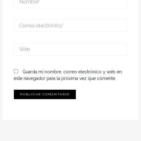
Correo
electrónico*
Web
Guarda mi nombre, correo electrónico y web en
este navegador para la próxima vez que comente.