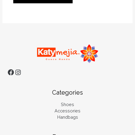
Categories
Shoes
Accessories
Handbags