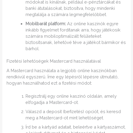
módokat is kínálnak, például e-pénztárcákat és
banki átutalásokat, biztosítva, hogy mindenki
megtalálja a számára legmegfelelőbbet.
Mobilbarát platform:
Az online kaszinók egyre
inkább figyelmet fordítanak arra, hogy játékosik
számára mobiloptimalizált felületeket
biztosítsanak, lehetővé téve a játékot bármikor és
bárhol.
Fizetési lehetőségek Mastercard használatával
A Mastercard használata a legjobb online kaszinókban
rendkívül egyszerű. Íme egy lépésről lépésre útmutató,
hogyan használhatod ezt a fizetési módot:
Regisztrálj egy online kaszinó oldalán, amely
elfogadja a Mastercard-ot.
Válaszd a deposit (befizetés) opciót, és keresd
meg a Mastercard-ot mint lehetőséget.
Írd be a kártyád adatait, beleértve a kártyaszámot,