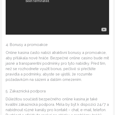
4. Bonusy a promoakce
Online kasina často nabízí atraktivní bonusy a promoakce,
aby přilákala nové hráče. Bezpečné online casino bude mít
jasné a transparentní podmínky pro tyto nabídky. Před tím,
než se rozhodnete využít bonus, pečlivě si přečtěte
pravidla a podmínky, abyste se ujistili, že rozumíte
požadavkům na sázení a dalším omezením.
5. Zákaznická podpora
Důležitou součástí bezpečného online kasina je také
kvalitní zákaznická podpora. Měla by být k dispozici 24/7 a
nabídnout různé kanály pro kontakt – chat, e-mail, telefon.