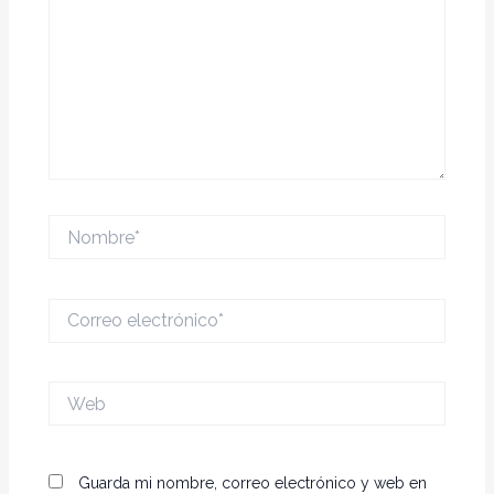
Nombre*
Correo
electrónico*
Web
Guarda mi nombre, correo electrónico y web en