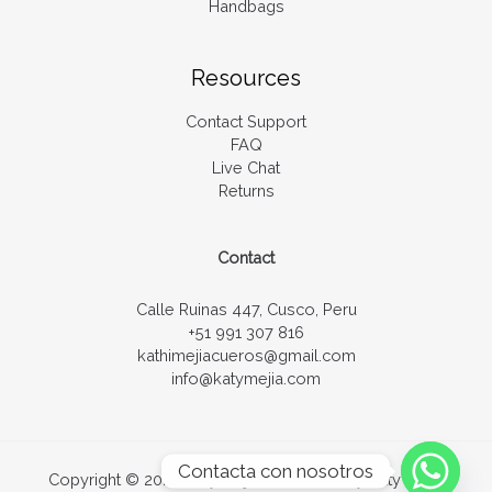
Handbags
Resources
Contact Support
FAQ
Live Chat
Returns
Contact
Calle Ruinas 447, Cusco, Peru
+51 991 307 816
kathimejiacueros@gmail.com
info@katymejia.com
Contacta con nosotros
Copyright © 2026 Katy Mejia | Powered by Katy Mejia