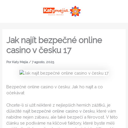
Ir
MAI
al
ME
contenido
Jak najít bezpečné online
casino v česku 17
Por
Katy Mejia
/
7 agosto, 2025
Bezpečné online casino v česku: Jak ho najít a co
očekávat
Chcete-li si užít některé z nejlepších herních zážitků, je
důležité najít
bezpečné online casino v česku
, které vám
nabídne nejen zábavu, ale také bezpečí a férovost. V této
článku se podíváme na klíčové faktory, které byste měli