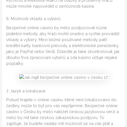
Rychlost a efektivita reakcí na otázky a problémy hráčů
může mnohé napovědět o serióznosti kasina.
6. Možnosti vkladů a výběrů
Bezpečné online casino by mělo podporovat různé
platební metody, aby hráči mohli snadno a rychle provádět
vklady a výběry. Mezi běžně používané metody patří
kreditní karty, bankovní převody a elektronické peněženky,
jako je PayPal nebo Skrill. Důležité je také zkontrolovat, jak
dlouho trvá zpracování výběrů a zda kasino účtuje nějaké
poplatky.
7. Jazyk a lokalizace
Pokud hrajete v online casinu, které není lokalizováno do
češtiny, může to být pro vás nepříjemné. Bezpečné online
casino v Česku by mělo nabízet českou jazykovou verzi a
mělo by mít také českou zákaznickou podporu. To
zajišťuje, že budete nadále mít možnost se na vše ptát a