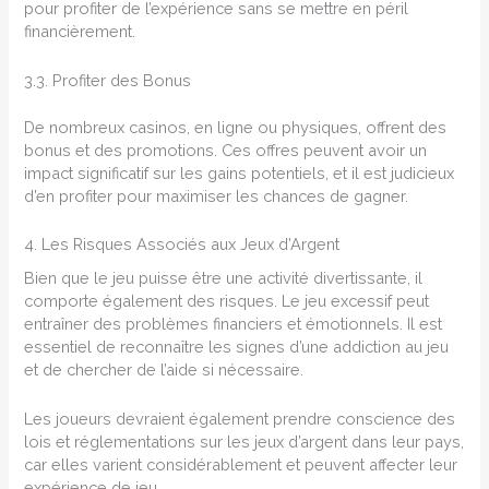
pour profiter de l’expérience sans se mettre en péril
financièrement.
3.3. Profiter des Bonus
De nombreux casinos, en ligne ou physiques, offrent des
bonus et des promotions. Ces offres peuvent avoir un
impact significatif sur les gains potentiels, et il est judicieux
d’en profiter pour maximiser les chances de gagner.
4. Les Risques Associés aux Jeux d’Argent
Bien que le jeu puisse être une activité divertissante, il
comporte également des risques. Le jeu excessif peut
entraîner des problèmes financiers et émotionnels. Il est
essentiel de reconnaître les signes d’une addiction au jeu
et de chercher de l’aide si nécessaire.
Les joueurs devraient également prendre conscience des
lois et réglementations sur les jeux d’argent dans leur pays,
car elles varient considérablement et peuvent affecter leur
expérience de jeu.