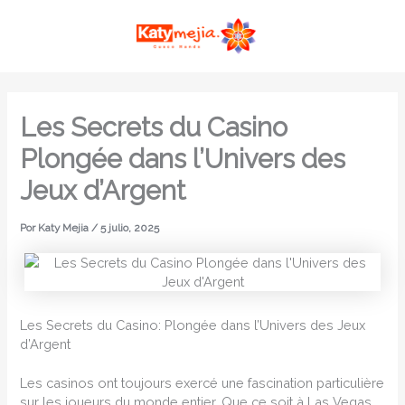
Ir
MAI
al
ME
contenido
Les Secrets du Casino
Plongée dans l’Univers des
Jeux d’Argent
Por
Katy Mejia
/
5 julio, 2025
Les Secrets du Casino: Plongée dans l’Univers des Jeux
d’Argent
Les casinos ont toujours exercé une fascination particulière
sur les joueurs du monde entier. Que ce soit à Las Vegas,