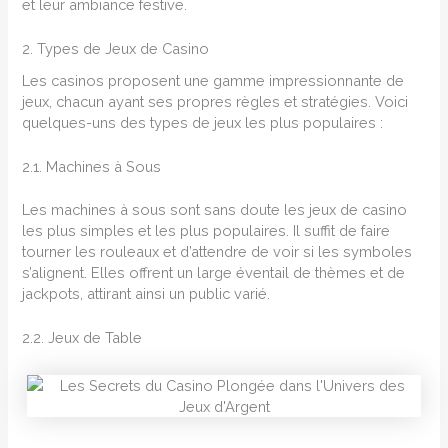
et leur ambiance festive.
2. Types de Jeux de Casino
Les casinos proposent une gamme impressionnante de
jeux, chacun ayant ses propres règles et stratégies. Voici
quelques-uns des types de jeux les plus populaires :
2.1. Machines à Sous
Les machines à sous sont sans doute les jeux de casino
les plus simples et les plus populaires. Il suffit de faire
tourner les rouleaux et d’attendre de voir si les symboles
s’alignent. Elles offrent un large éventail de thèmes et de
jackpots, attirant ainsi un public varié.
2.2. Jeux de Table