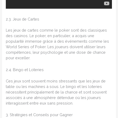
2.3. Jeux de Cartes
Les jeux de cartes comme le poker sont des classiques
des casinos. Le poker, en particulier, a acquis une
popularité immense grâce à des événements comme les
World Series of Poker. Les joueurs doivent utiliser leurs
compétences, leur psychologie et une dose de chance
pour exceller.
2.4. Bingo et Loteries
Ces jeux sont souvent moins stressants que les jeux de
table ou les machines à sous. Le bingo et les loteries
nécessitent principalement de la chance et sont souvent
associés à une atmosphère détendue où les joueurs
interagissent entre eux sans pression.
3. Stratégies et Conseils pour Gagner