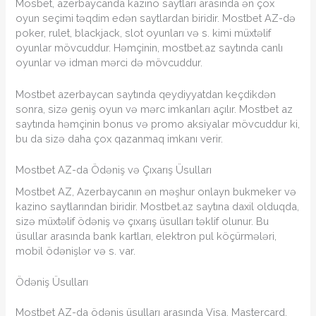
Mosbet, azerbaycanda kazino saytlari arasında ən çox
oyun seçimi təqdim edən saytlardan biridir. Mostbet AZ-də
poker, rulet, blackjack, slot oyunları və s. kimi müxtəlif
oyunlar mövcuddur. Həmçinin, mostbet.az saytında canlı
oyunlar və idman mərci də mövcuddur.
Mostbet azerbaycan saytında qeydiyyatdan keçdikdən
sonra, sizə geniş oyun və mərc imkanları açılır. Mostbet az
saytında həmçinin bonus və promo aksiyalar mövcuddur ki,
bu da sizə daha çox qazanmaq imkanı verir.
Mostbet AZ-da Ödəniş və Çıxarış Üsulları
Mostbet AZ, Azerbaycanın ən məşhur onlayn bukmeker və
kazino saytlarından biridir. Mostbet.az saytına daxil olduqda,
sizə müxtəlif ödəniş və çıxarış üsulları təklif olunur. Bu
üsullar arasında bank kartları, elektron pul köçürmələri,
mobil ödənişlər və s. var.
Ödəniş Üsulları
Mostbet AZ-da ödəniş üsulları arasında Visa, Mastercard,