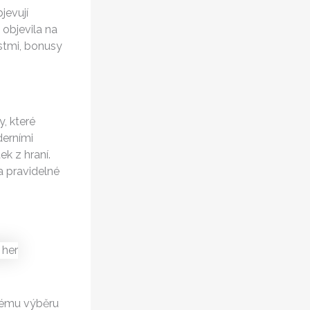
jevují
objevila na
stmi, bonusy
y, které
derními
ek z hraní.
a pravidelné
okému výběru