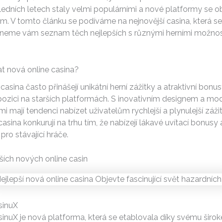
ledních letech staly velmi populárními a nové platformy se ob
. V tomto článku se podíváme na nejnovější casina, která se 
ídneme vám seznam těch nejlepších s různými herními možno
at nová online casina?
casina často přinášejí unikátní herní zážitky a atraktivní bonus
pozici na starších platformách. S inovativním designem a mo
i mají tendenci nabízet uživatelům rychlejší a plynulejší zážit
asina konkurují na trhu tím, že nabízejí lákavé uvítací bonusy 
ro stávající hráče.
ších nových online casin
sinuX
inuX je nová platforma, která se etablovala díky svému šir