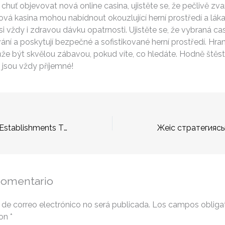
huť objevovat nová online casina, ujistěte se, že pečlivě zva
vá kasina mohou nabídnout okouzlující herní prostředí a lák
 si vždy i zdravou dávku opatrnosti. Ujistěte se, že vybraná cas
ní a poskytují bezpečné a sofistikované herní prostředí. Hran
e být skvělou zábavou, pokud víte, co hledáte. Hodně štěstí
y jsou vždy příjemné!
Online Gambling Establishments That Accept Bitcoin: Every Little Thing You Need to Know
comentario
 de correo electrónico no será publicada.
Los campos obligat
con
*