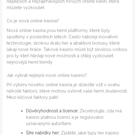
nejlepších a nejzajímavějších nových online kasin, která
můžete vyzkoušet.
Co je nová online kasina?
Nová online kasina jsou herní platformy, které byly
spuštěny v posledních letech. Často nabízejí inovativní
technologie, širokou škálu her a atraktivní bonusy, které
lákají nové hráče. Takové kasino může být skvělou volbou
pro ty, kteří hledají nové možnosti a chtějí vyzkoušet
nejnovější herní trendy.
Jak vybrat nejlepší nové online kasino?
Při výběru nového online kasina je důležité vzít v úvahu
několik faktorů, které mohou ovlivnit vaše herní zkušenosti.
Mezi klíčové faktory patří:
Důvěryhodnost a licence:
Zkontrolujte, zda má
kasino platnou licenci a je regulováno
uznávanými autoritami.
Šíře nabídky her:
Zjistěte, jaké typy her kasino