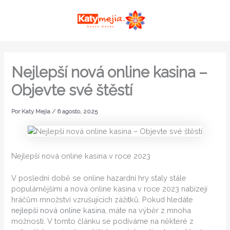
Ir
MAI
al
ME
contenido
Nejlepší nová online kasina –
Objevte své štěstí
Por
Katy Mejia
/
6 agosto, 2025
Nejlepší nová online kasina v roce 2023
V poslední době se online hazardní hry staly stále
populárnějšími a nová online kasina v roce 2023 nabízejí
hráčům množství vzrušujících zážitků. Pokud hledáte
nejlepší nová online kasina
, máte na výběr z mnoha
možností. V tomto článku se podíváme na některé z