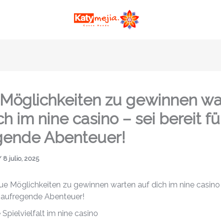
Möglichkeiten zu gewinnen wa
ch im nine casino – sei bereit fü
gende Abenteuer!
/
8 julio, 2025
e Möglichkeiten zu gewinnen warten auf dich im nine casino –
r aufregende Abenteuer!
 Spielvielfalt im nine casino