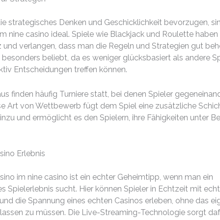
 die strategisches Denken und Geschicklichkeit bevorzugen, si
im nine casino ideal. Spiele wie Blackjack und Roulette haben 
 und verlangen, dass man die Regeln und Strategien gut behe
t besonders beliebt, da es weniger glücksbasiert als andere Sp
aktiv Entscheidungen treffen können.
us finden häufig Turniere statt, bei denen Spieler gegeneinan
se Art von Wettbewerb fügt dem Spiel eine zusätzliche Schic
nzu und ermöglicht es den Spielern, ihre Fähigkeiten unter B
sino Erlebnis
ino im nine casino ist ein echter Geheimtipp, wenn man ein
s Spielerlebnis sucht. Hier können Spieler in Echtzeit mit ech
n und die Spannung eines echten Casinos erleben, ohne das ei
lassen zu müssen. Die Live-Streaming-Technologie sorgt dafü