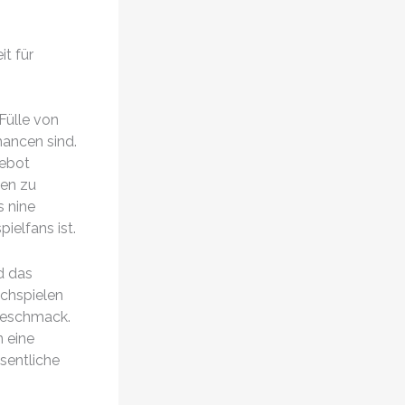
it für
Fülle von
hancen sind.
gebot
ten zu
s nine
ielfans ist.
d das
schspielen
 Geschmack.
n eine
sentliche