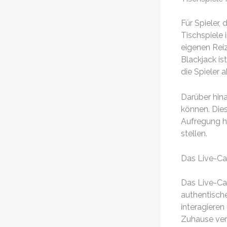
Für Spieler,
Tischspiele 
eigenen Reiz
Blackjack is
die Spieler 
Darüber hina
können. Die
Aufregung hi
stellen.
Das Live-Ca
Das Live-Cas
authentische
interagiere
Zuhause ver