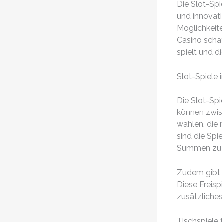
Die Slot-Spi
und innovati
Möglichkeit
Casino scha
spielt und d
Slot-Spiele 
Die Slot-Spie
können zwis
wählen, die 
sind die Spi
Summen zu 
Zudem gibt e
Diese Freis
zusätzliche
Tischspiele 