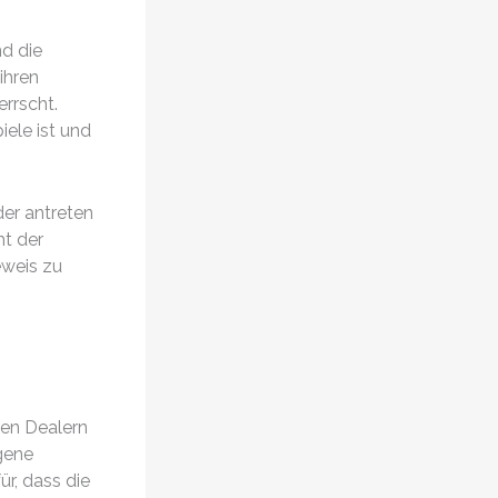
nd die
ihren
rrscht.
iele ist und
der antreten
ht der
eweis zu
ten Dealern
gene
r, dass die