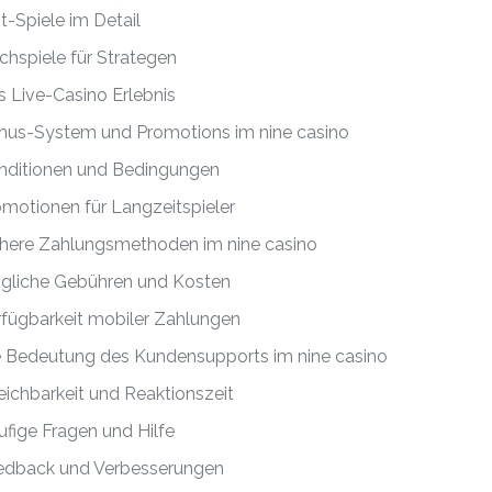
t-Spiele im Detail
chspiele für Strategen
 Live-Casino Erlebnis
nus-System und Promotions im nine casino
nditionen und Bedingungen
motionen für Langzeitspieler
chere Zahlungsmethoden im nine casino
gliche Gebühren und Kosten
rfügbarkeit mobiler Zahlungen
e Bedeutung des Kundensupports im nine casino
eichbarkeit und Reaktionszeit
fige Fragen und Hilfe
edback und Verbesserungen