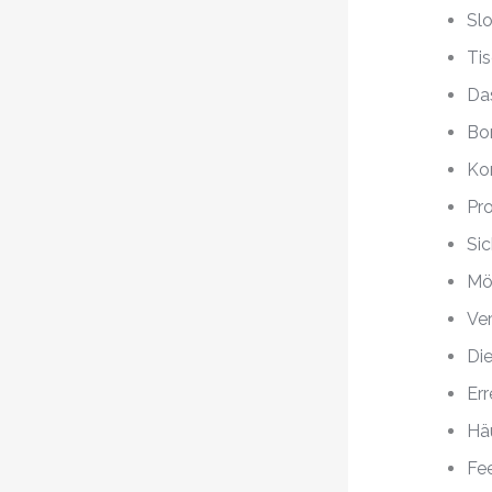
Slo
Tis
Das
Bo
Ko
Pro
Si
Mö
Ve
Di
Err
Häu
Fe