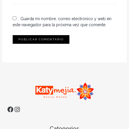
Guarda mi nombre, correo electrónico y web en
este navegador para la próxima vez que comente.
Categories