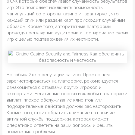
(ГСЧ), которые обеспечивают случайность результатов
игр. Это позволяет исключить возможность
манипуляций со стороны казино и гарантирует, что
каждый спин или раздача карт происходит случайным
образом. Кроме того, авторитетные платформы
проводят регулярные аудитории и тестирование своих
игр с целью подтверждения их честности.
Не забывайте о репутации казино. Прежде чем
зарегистрироваться на платформе, рекомендуется
ознакомиться с отзывами других игроков и
экспертами. Негативные оценки и жалобы на задержки
выплат, плохое обслуживание клиентов или
подозрительные действия должны вас насторожить.
Кроме того, стоит обратить внимание на наличие
активной службы поддержки, которая сможет
оперативно ответить на ваши вопросы и решить
возможные проблемы.