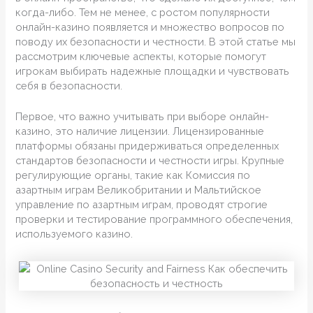
когда-либо. Тем не менее, с ростом популярности
онлайн-казино появляется и множество вопросов по
поводу их безопасности и честности. В этой статье мы
рассмотрим ключевые аспекты, которые помогут
игрокам выбирать надежные площадки и чувствовать
себя в безопасности.
Первое, что важно учитывать при выборе онлайн-
казино, это наличие лицензии. Лицензированные
платформы обязаны придерживаться определенных
стандартов безопасности и честности игры. Крупные
регулирующие органы, такие как Комиссия по
азартным играм Великобритании и Мальтийское
управление по азартным играм, проводят строгие
проверки и тестирование программного обеспечения,
используемого казино.