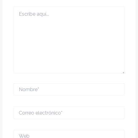
Escribe
aquí...
Nombre*
Correo
electrónico*
Web