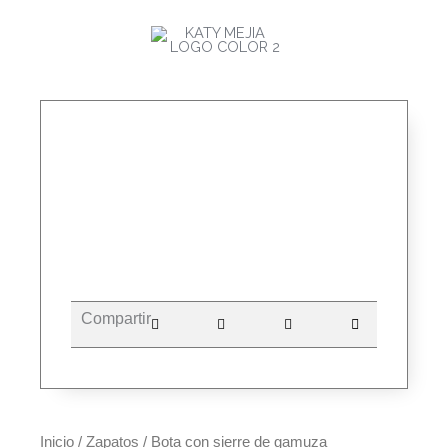
Ir
MAI
al
ME
contenido
Compartir
Inicio
/
Zapatos
/ Bota con sierre de gamuza