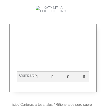
Ir
MAI
al
ME
contenido
Compartir
Inicio
/
Carteras artesanales
/ Riñonera de puro cuero