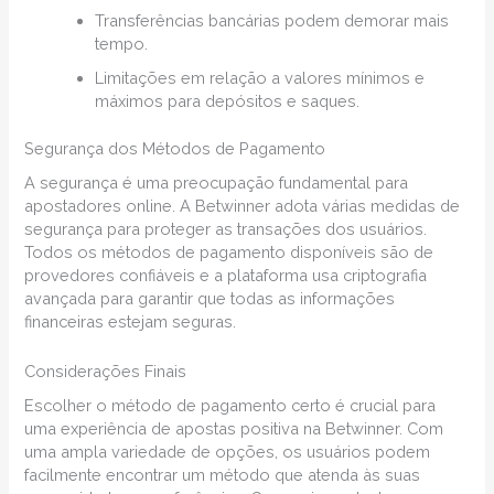
Transferências bancárias podem demorar mais
tempo.
Limitações em relação a valores mínimos e
máximos para depósitos e saques.
Segurança dos Métodos de Pagamento
A segurança é uma preocupação fundamental para
apostadores online. A Betwinner adota várias medidas de
segurança para proteger as transações dos usuários.
Todos os métodos de pagamento disponíveis são de
provedores confiáveis e a plataforma usa criptografia
avançada para garantir que todas as informações
financeiras estejam seguras.
Considerações Finais
Escolher o método de pagamento certo é crucial para
uma experiência de apostas positiva na Betwinner. Com
uma ampla variedade de opções, os usuários podem
facilmente encontrar um método que atenda às suas