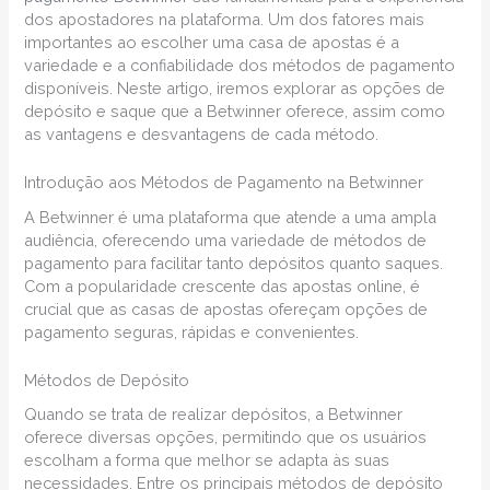
dos apostadores na plataforma. Um dos fatores mais
importantes ao escolher uma casa de apostas é a
variedade e a confiabilidade dos métodos de pagamento
disponíveis. Neste artigo, iremos explorar as opções de
depósito e saque que a Betwinner oferece, assim como
as vantagens e desvantagens de cada método.
Introdução aos Métodos de Pagamento na Betwinner
A Betwinner é uma plataforma que atende a uma ampla
audiência, oferecendo uma variedade de métodos de
pagamento para facilitar tanto depósitos quanto saques.
Com a popularidade crescente das apostas online, é
crucial que as casas de apostas ofereçam opções de
pagamento seguras, rápidas e convenientes.
Métodos de Depósito
Quando se trata de realizar depósitos, a Betwinner
oferece diversas opções, permitindo que os usuários
escolham a forma que melhor se adapta às suas
necessidades. Entre os principais métodos de depósito