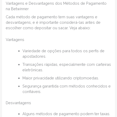
Vantagens e Desvantagens dos Métodos de Pagamento
na Betwinner
Cada método de pagamento tem suas vantagens e
desvantagens, e é importante considerá-las antes de
escolher como depositar ou sacar. Veja abaixo:
Vantagens
Variedade de opções para todos os perfis de
apostadores.
Transações rápidas, especialmente com carteiras
eletrônicas.
Maior privacidade utilizando criptomoedas.
Segurança garantida com métodos conhecidos e
confiáveis.
Desvantagens
Alguns métodos de pagamento podem ter taxas.