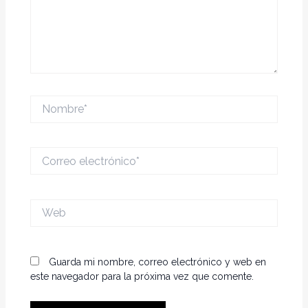
Nombre*
Correo
electrónico*
Web
Guarda mi nombre, correo electrónico y web en
este navegador para la próxima vez que comente.