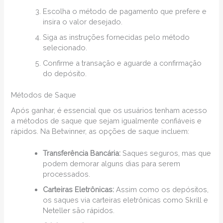
Escolha o método de pagamento que prefere e
insira o valor desejado.
Siga as instruções fornecidas pelo método
selecionado.
Confirme a transação e aguarde a confirmação
do depósito.
Métodos de Saque
Após ganhar, é essencial que os usuários tenham acesso
a métodos de saque que sejam igualmente confiáveis e
rápidos. Na Betwinner, as opções de saque incluem:
Transferência Bancária:
Saques seguros, mas que
podem demorar alguns dias para serem
processados.
Carteiras Eletrônicas:
Assim como os depósitos,
os saques via carteiras eletrônicas como Skrill e
Neteller são rápidos.