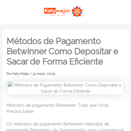
Ir
MAI
al
ME
contenido
Métodos de Pagamento
Betwinner Como Depositar e
Sacar de Forma Eficiente
Por
Katy Mejia
/
31 mayo, 2025
Métodos de pagamento Betwinner: Tudo que Você
Precisa Saber
Os métodos de pagamento Betwinner
métodos de
pagamento Betwinner
são fundamentais para a experiência